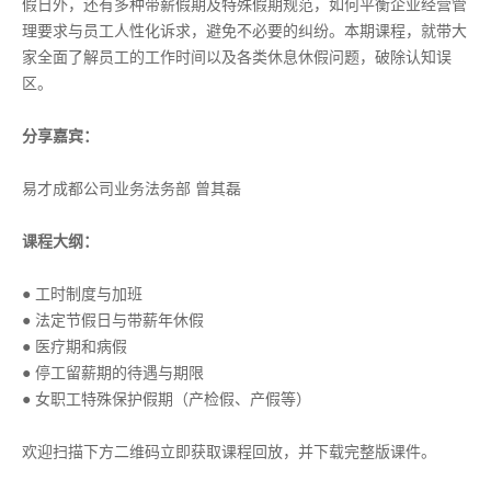
假日外，还有多种带薪假期及特殊假期规范，如何平衡企业经营管
理要求与员工人性化诉求，避免不必要的纠纷。本期课程，就带大
家全面了解员工的工作时间以及各类休息休假问题，破除认知误
区。
分享嘉宾：
易才成都公司业务法务部 曾其磊
课程大纲：
● 工时制度与加班
● 法定节假日与带薪年休假
● 医疗期和病假
● 停工留薪期的待遇与期限
● 女职工特殊保护假期（产检假、产假等）
欢迎扫描下方二维码立即获取课程回放，并下载完整版课件。