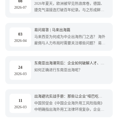
08
本土化
2026年夏天，欧洲被罕见热浪席卷，德国、
2026-07
捷克气温接连打破百年纪录。与之形成鲜明
对比的是，欧盟家庭空调渗透率仅20%，远
低于美国的90%。就在欧洲人苦不堪言时，
美的PortaSplit便携空调成了硬通货：德国首
易问易答 | 马来出海篇
03
发即售罄，二手市场溢价高达2-3倍，甚至
马来西亚为何成为中企出海热门之选？ 海外
2026-04
催生了付费查库存的网站，一举入选《时
雇佣与人力布局时需要关注哪些问题？ 易小
代》周刊2025最佳发明。 但这台机器若放在
才专栏第三期——马来出海篇，聚焦中企落
中国市场，性能参数只能算中规中矩。它能
地实操难题，帮你稳步开启出海新征程。
火遍欧洲，靠的不是颠覆性技术，而是对规
东南亚出海潮背后：企业如何破解人才、合
则的极致拿捏——国内网友戏称，美的的法
24
规与文化的“三重门”？
如何正确进行东南亚出海呢？
务、外贸和设计团队，怕是逐字啃完了欧盟
2026-03
各国的法规，把参数卡得严丝合缝。这看似
是产品的胜利，实则揭开了中企出海进入
“合规深水区”的序幕。
出海避坑实战手册：那些让企业“哑巴吃黄
11
连”的隐性风险
中国贸促会《中国企业海外用工风险指南》
2026-03
中明确指出海外用工法律环境复杂，企业在
劳动争议中常处于弱势地位，胜诉率低是普