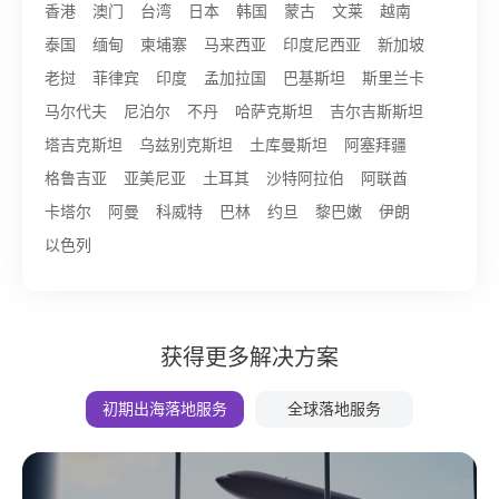
香港
澳门
台湾
日本
韩国
蒙古
文莱
越南
泰国
缅甸
柬埔寨
马来西亚
印度尼西亚
新加坡
老挝
菲律宾
印度
孟加拉国
巴基斯坦
斯里兰卡
马尔代夫
尼泊尔
不丹
哈萨克斯坦
吉尔吉斯斯坦
塔吉克斯坦
乌兹别克斯坦
土库曼斯坦
阿塞拜疆
格鲁吉亚
亚美尼亚
土耳其
沙特阿拉伯
阿联酋
卡塔尔
阿曼
科威特
巴林
约旦
黎巴嫩
伊朗
以色列
获得更多解决方案
初期出海落地服务
全球落地服务