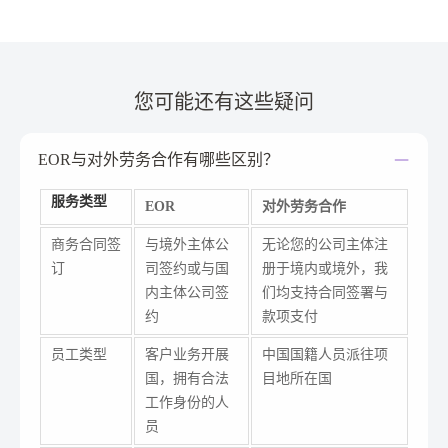
遍现象。一次看似微小的疏忽，就可能导致
巨大的代价。那么，如何精准识别并成功绕
开这些海外经营中的“隐形雷区”？
您可能还有这些疑问
EOR与对外劳务合作有哪些区别？
服务类型
EOR
对外劳务合作
商务合同签
与境外主体公
无论您的公司主体注
订
司签约或与国
册于境内或境外，我
内主体公司签
们均支持合同签署与
约
款项支付
员工类型
客户业务开展
中国国籍人员派往项
国，拥有合法
目地所在国
工作身份的人
员