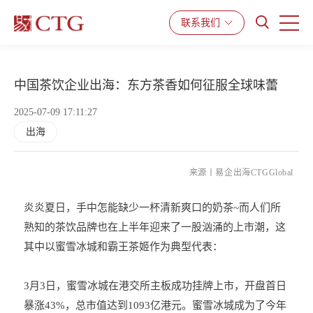
产品与服务
解决方案
资源中心
联系我们
中国茶饮企业出海：东方茶香如何征服全球味蕾
2025-07-09 17:11:27
出海
来源丨易企出海CTGGlobal
炎炎夏日，手中怎能缺少一杯清新爽口的奶茶~而人们所
熟知的茶饮品牌也在上半年迎来了一股汹涌的上市潮，这
其中以蜜雪冰城和霸王茶姬作为典型代表：
3月3日，蜜雪冰城在港交所主板成功挂牌上市，开盘首日
暴涨43%，总市值达到1093亿港元。蜜雪冰城成为了今年